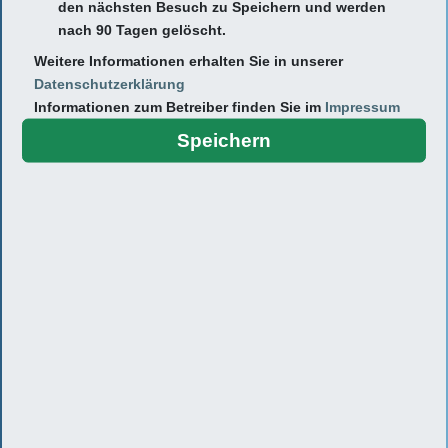
den nächsten Besuch zu Speichern und werden
nach 90 Tagen gelöscht.
Weitere Informationen erhalten Sie in unserer
Datenschutzerklärung
Informationen zum Betreiber finden Sie im
Impressum
Speichern
Termin online buchen
Hier haben Sie über das Portal "Termed" die
Möglichkeit, freie Termine direkt zu buchen. Bitte
beachten Sie, dass die diesbezüglichen Eingaben
von der Facharzt-Sofort-GmbH, Pröllerweg 3 in
94339 Leiblfing verarbeitet werden. Sollten Sie dies
nicht wünschen, benutzen Sie bitte den Button
"Termin vereinbaren" am Ende der Seite.
Hausarztpraxis Weilmünster