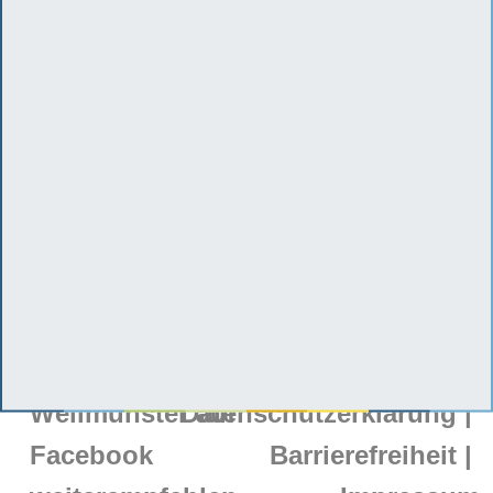
Mi
08:00
-
13:00
Do
08:00
-
17:00
Fr
08:00
-
13:00
Kontakt
Tel. 06472 - 833 95-80
Fax 06472 - 833 95-1
Mühlweg 2a | 35789 Weilmünster
Karriere
|
Datenschutzerklärung
|
Barrierefreiheit
|